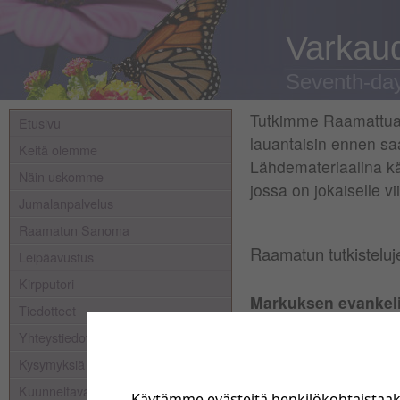
Varkaud
Seventh-day
Tutkimme Raamattua
Etusivu
lauantaisin ennen sa
Keitä olemme
Lähdemateriaalina 
Näin uskomme
jossa on jokaiselle v
Jumalanpalvelus
Raamatun Sanoma
Raamatun tutkisteluj
Leipäavustus
Kirpputori
Markuksen evankel
Tiedotteet
06.07. Evankeliumin 
Yhteystiedot
13.07. Päivä Jeesuk
Kysymyksiä
20.07. Vastakkainase
Kuunneltavaa
27.07. Vertauksia
Käytämme evästeitä henkilökohtaistaa